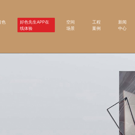
黄色
好色先生APP在
空间
工程
新闻
线体验
场景
案例
中心