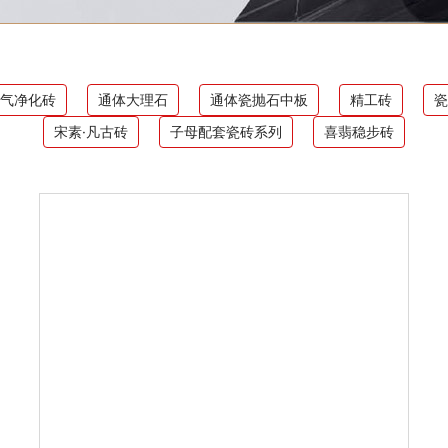
空气净化砖
通体大理石
通体瓷抛石中板
精工砖
瓷
宋素·凡古砖
子母配套瓷砖系列
喜翡稳步砖