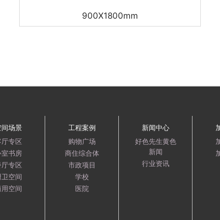
900X1800mm
空间场景
工程案例
新闻中心
客厅专区
购物广场
好色先生黄色
新闻
卧室书房
商住综合体
行业资讯
餐厅专区
市政项目
厨卫空间
学校
商用空间
医院