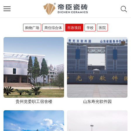
购物广场
商住综合体
市政项目
学校
医院
贵州党委职工宿舍楼
山东寿光软件园