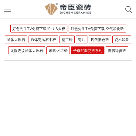
好色先生TV免费下载 iPLUS大板
好色先生TV免费下载 空气净化砖
通体大理石
通体瓷抛石中板
精工砖
瓷片
现代素色砖
瓷木印象
无限连纹通体大理石
宋素·凡古砖
子母配套瓷砖系列
喜翡稳步砖