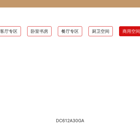
客厅专区
卧室书房
餐厅专区
厨卫空间
商用空间
DC612A30GA