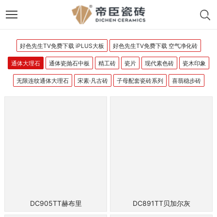
好色先生TV免费下载 iPLUS大板
好色先生TV免费下载 空气净化砖
通体大理石
通体瓷抛石中板
精工砖
瓷片
现代素色砖
瓷木印象
无限连纹通体大理石
宋素·凡古砖
子母配套瓷砖系列
喜翡稳步砖
DC905TT赫布里
DC891TT贝加尔灰