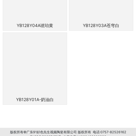
YB128Y04A琥珀黄
YB128Y03A苍穹白
YB128Y01A-奶油白
版权所有©广东91好色先生视频陶瓷有限公司 版权所有 电话:0757-82526162