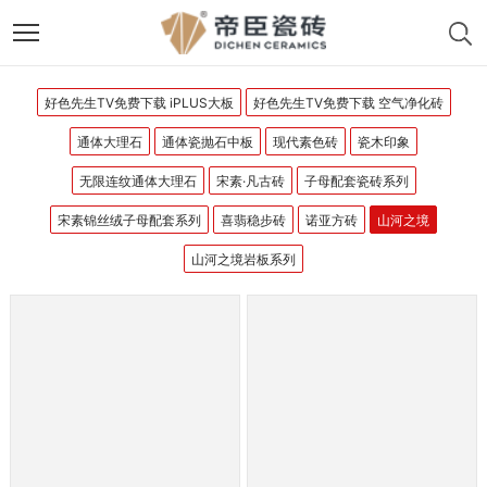
好色先生TV免费下载 iPLUS大板
好色先生TV免费下载 空气净化砖
通体大理石
通体瓷抛石中板
现代素色砖
瓷木印象
无限连纹通体大理石
宋素·凡古砖
子母配套瓷砖系列
宋素锦丝绒子母配套系列
喜翡稳步砖
诺亚方砖
山河之境
山河之境岩板系列